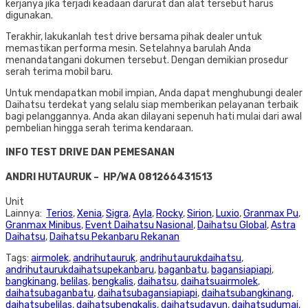
kerjanya jika terjadi keadaan darurat dan alat tersebut harus
digunakan.
Terakhir, lakukanlah test drive bersama pihak dealer untuk
memastikan performa mesin. Setelahnya barulah Anda
menandatangani dokumen tersebut. Dengan demikian prosedur
serah terima mobil baru.
Untuk mendapatkan mobil impian, Anda dapat menghubungi dealer
Daihatsu terdekat yang selalu siap memberikan pelayanan terbaik
bagi pelanggannya. Anda akan dilayani sepenuh hati mulai dari awal
pembelian hingga serah terima kendaraan.
INFO TEST DRIVE DAN PEMESANAN
ANDRI HUTAURUK – HP/WA 081266431513
Unit
Lainnya:
Terios
,
Xenia
,
Sigra
,
Ayla
,
Rocky
,
Sirion
,
Luxio
,
Granmax Pu
,
Granmax Minibus
,
Event Daihatsu Nasional
,
Daihatsu Global
,
Astra
Daihatsu
,
Daihatsu Pekanbaru Rekanan
Tags:
airmolek
,
andrihutauruk
,
andrihutaurukdaihatsu
,
andrihutaurukdaihatsupekanbaru
,
baganbatu
,
bagansiapiapi
,
bangkinang
,
belilas
,
bengkalis
,
daihatsu
,
daihatsuairmolek
,
daihatsubaganbatu
,
daihatsubagansiapiapi
,
daihatsubangkinang
,
daihatsubelilas
,
daihatsubengkalis
,
daihatsudayun
,
daihatsudumai
,