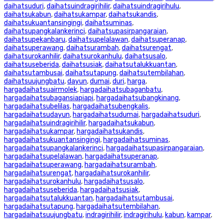
daihatsuduri
,
daihatsuindragirihilir
,
daihatsuindragirihulu
,
daihatsukabun
,
daihatsukampar
,
daihatsukandis
,
daihatsukuantansingingi
,
daihatsuminas
,
daihatsupangkalankerinci
,
daihatsupasirpangaraian
,
daihatsupekanbaru
,
daihatsupelalawan
,
daihatsuperanap
,
daihatsuperawang
,
daihatsurambah
,
daihatsurengat
,
daihatsurokanhilir
,
daihatsurokanhulu
,
daihatsusalo
,
daihatsuseberida
,
daihatsusiak
,
daihatsutalukkuantan
,
daihatsutambusai
,
daihatsutapung
,
daihatsutembilahan
,
daihatsuujungbatu
,
dayun
,
dumai
,
duri
,
harga
,
hargadaihatsuairmolek
,
hargadaihatsubaganbatu
,
hargadaihatsubagansiapiapi
,
hargadaihatsubangkinang
,
hargadaihatsubelilas
,
hargadaihatsubengkalis
,
hargadaihatsudayun
,
hargadaihatsudumai
,
hargadaihatsuduri
,
hargadaihatsuindragirihilir
,
hargadaihatsukabun
,
hargadaihatsukampar
,
hargadaihatsukandis
,
hargadaihatsukuantansingingi
,
hargadaihatsuminas
,
hargadaihatsupangkalankerinci
,
hargadaihatsupasirpangaraian
,
hargadaihatsupelalawan
,
hargadaihatsuperanap
,
hargadaihatsuperawang
,
hargadaihatsurambah
,
hargadaihatsurengat
,
hargadaihatsurokanhilir
,
hargadaihatsurokanhulu
,
hargadaihatsusalo
,
hargadaihatsuseberida
,
hargadaihatsusiak
,
hargadaihatsutalukkuantan
,
hargadaihatsutambusai
,
hargadaihatsutapung
,
hargadaihatsutembilahan
,
hargadaihatsuujungbatu
,
indragirihilir
,
indragirihulu
,
kabun
,
kampar
,