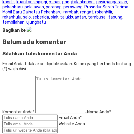
kandis
,
kuantansingingi
,
minas
,
pangkalankerinci
,
pasirpangaraian
,
pekanbaru
,
pelalawan
,
peranap
,
perawang
,
Prosedur Serah Terima
Mobil Baru Daihatsu Pekanbaru
,
rambah
,
rengat
,
rokanhilir
,
rokanhulu
,
salo
,
seberida
,
siak
,
talukkuantan
,
tambusai
,
tapung
,
tembilahan
,
ujungbatu
Bagikan ke
Belum ada komentar
Silahkan tulis komentar Anda
Email Anda tidak akan dipublikasikan. Kolom yang bertanda bintang
(*) wajib diisi.
Komentar Anda*
Nama Anda
*
Email Anda
*
Website Anda