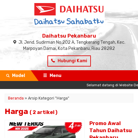
Daihatsu Pekanbaru
Jl. Jend. Sudirman No.202 A, Tengkerang Tengah, Kec.
Marpoyan Damai, Kota Pekanbaru, Riau 28282
Hubungi Kami
Model
Menu
Selamat datang di Website Deal
Beranda
»
Arsip Kategori "Harga"
Harga
( 2 artikel )
Promo Awal
Tahun Daihatsu
Pekanbaru