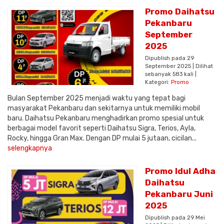
Promo Daihatsu
Pekanbaru
September
2025
Dipublish pada 29
September 2025 | Dilihat
sebanyak 583 kali |
Kategori:
Promo
Bulan September 2025 menjadi waktu yang tepat bagi
masyarakat Pekanbaru dan sekitarnya untuk memiliki mobil
baru. Daihatsu Pekanbaru menghadirkan promo spesial untuk
berbagai model favorit seperti Daihatsu Sigra, Terios, Ayla,
Rocky, hingga Gran Max. Dengan DP mulai 5 jutaan, cicilan...
selengkapnya
Promo Idul Adha
Daihatsu
Pekanbaru Juni
2025
Dipublish pada 29 Mei