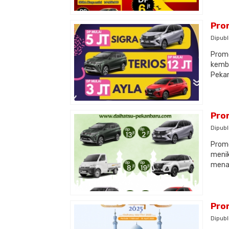
Pro
Dipubl
Promo
kemba
Pekan
Pro
Dipubl
Promo
menik
menaw
Pro
Dipubl