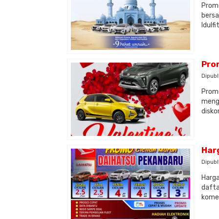
Promo
bersa
Idulf
Pro
Dipubl
Promo
mengh
disko
Har
Dipubl
Harga
dafta
komer