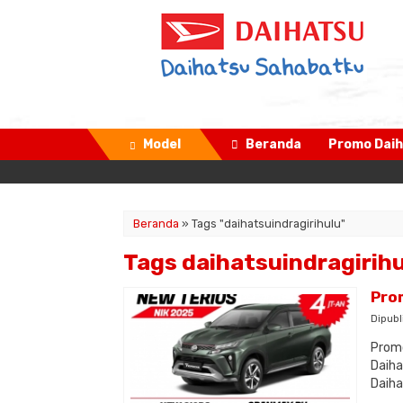
Model
Beranda
Promo Daih
Beranda
»
Tags "daihatsuindragirihulu"
Tags daihatsuindragirih
Pro
Dipubl
Promo
Daiha
Daiha