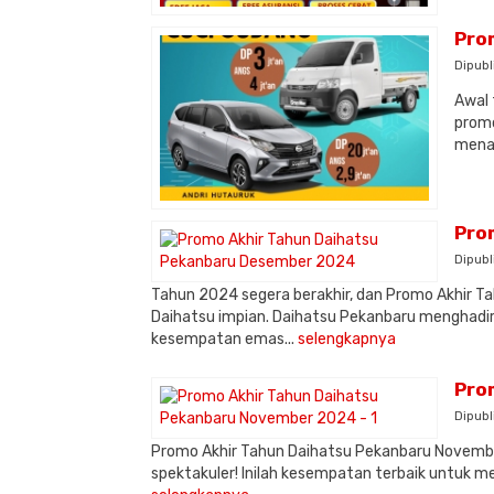
Pro
Dipubl
Awal 
promo
menaw
Pro
Dipubl
Tahun 2024 segera berakhir, dan Promo Akhir T
Daihatsu impian. Daihatsu Pekanbaru menghadirk
kesempatan emas...
selengkapnya
Pro
Dipubl
Promo Akhir Tahun Daihatsu Pekanbaru Novemb
spektakuler! Inilah kesempatan terbaik untuk m