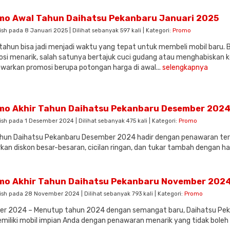
mo Awal Tahun Daihatsu Pekanbaru Januari 2025
ish pada 8 Januari 2025 | Dilihat sebanyak 597 kali | Kategori:
Promo
tahun bisa jadi menjadi waktu yang tepat untuk membeli mobil baru.
si menarik, salah satunya bertajuk cuci gudang atau menghabiskan ket
arkan promosi berupa potongan harga di awal...
selengkapnya
mo Akhir Tahun Daihatsu Pekanbaru Desember 202
ish pada 1 Desember 2024 | Dilihat sebanyak 475 kali | Kategori:
Promo
ahun Daihatsu Pekanbaru Desember 2024 hadir dengan penawaran terba
an diskon besar-besaran, cicilan ringan, dan tukar tambah dengan h
mo Akhir Tahun Daihatsu Pekanbaru November 202
ish pada 28 November 2024 | Dilihat sebanyak 793 kali | Kategori:
Promo
er 2024 – Menutup tahun 2024 dengan semangat baru, Daihatsu Pek
emiliki mobil impian Anda dengan penawaran menarik yang tidak boleh 