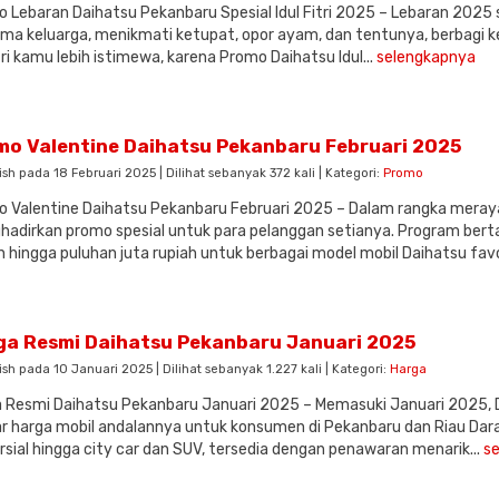
 Lebaran Daihatsu Pekanbaru Spesial Idul Fitri 2025 – Lebaran 202
ma keluarga, menikmati ketupat, opor ayam, dan tentunya, berbagi keb
itri kamu lebih istimewa, karena Promo Daihatsu Idul...
selengkapnya
mo Valentine Daihatsu Pekanbaru Februari 2025
ish pada 18 Februari 2025 | Dilihat sebanyak 372 kali | Kategori:
Promo
 Valentine Daihatsu Pekanbaru Februari 2025 – Dalam rangka meraya
adirkan promo spesial untuk para pelanggan setianya. Program berta
n hingga puluhan juta rupiah untuk berbagai model mobil Daihatsu favo
ga Resmi Daihatsu Pekanbaru Januari 2025
ish pada 10 Januari 2025 | Dilihat sebanyak 1.227 kali | Kategori:
Harga
 Resmi Daihatsu Pekanbaru Januari 2025 – Memasuki Januari 2025,
r harga mobil andalannya untuk konsumen di Pekanbaru dan Riau Dar
sial hingga city car dan SUV, tersedia dengan penawaran menarik...
s