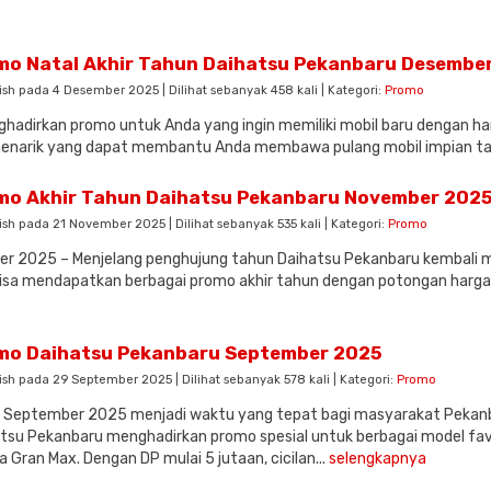
mo Natal Akhir Tahun Daihatsu Pekanbaru Desembe
ish pada 4 Desember 2025 | Dilihat sebanyak 458 kali | Kategori:
Promo
adirkan promo untuk Anda yang ingin memiliki mobil baru dengan har
narik yang dapat membantu Anda membawa pulang mobil impian tanp
mo Akhir Tahun Daihatsu Pekanbaru November 202
ish pada 21 November 2025 | Dilihat sebanyak 535 kali | Kategori:
Promo
r 2025 – Menjelang penghujung tahun Daihatsu Pekanbaru kembali 
isa mendapatkan berbagai promo akhir tahun dengan potongan harga 
mo Daihatsu Pekanbaru September 2025
ish pada 29 September 2025 | Dilihat sebanyak 578 kali | Kategori:
Promo
 September 2025 menjadi waktu yang tepat bagi masyarakat Pekanbar
tsu Pekanbaru menghadirkan promo spesial untuk berbagai model favori
a Gran Max. Dengan DP mulai 5 jutaan, cicilan...
selengkapnya