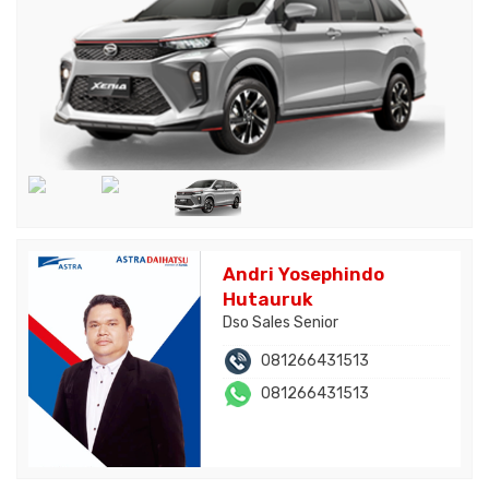
Andri Yosephindo
Hutauruk
Dso Sales Senior
081266431513
081266431513