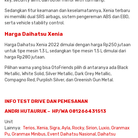
key, security alrm, dan outer mirror with turn lamp.
Sedangkan fitur keamanan dan keselamatannya, Xenia terbaru
ini memiliki dual SRS airbags, sistem pengereman ABS dan EBD,
serta vehicle stability control.
Harga Daihatsu Xenia
Harga Daihatsu Xenia 2022 dimulai dengan harga Rp250 jutaan
untuk tipe mesin 1.3 L, sedangkan tipe mesin 1.5 L dimulai dari
harga Rp280 jutaan.
Pilihan warna yang bisa OtoFriends pilih di antaranya ada Black
Metallic, White Solid, Silver Metallic, Dark Grey Metallic,
Compagno Red, Purplish Silver, dan Greenish Gun Metal.
INFO TEST DRIVE DAN PEMESANAN
ANDRI HUTAURUK – HP/WA 081266431513
Unit
Lainnya:
Terios
,
Xenia
,
Sigra
,
Ayla
,
Rocky
,
Sirion
,
Luxio
,
Granmax
Pu
,
Granmax Minibus
,
Event Daihatsu Nasional
,
Daihatsu