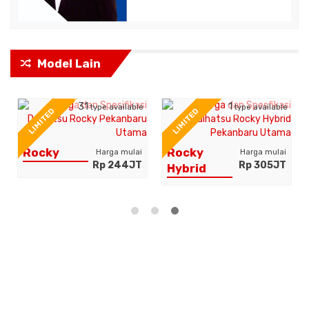
Model Lain
31
1
type available
type available
LIMITED
LIMITED
Rocky
Rocky
Harga mulai
Harga mulai
Rp 244JT
Rp 305JT
Hybrid