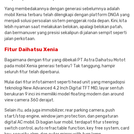
Yang membedakannya dengan generasi sebelumnya adalah
mobil Xenia terbaru telah dilengkapi dengan platform DNGA yang
menjadi solusi persoalan sistem penggerak roda depan. Kini, kita
lebih nyaman saat melakukan belokan, apalagi belokan patah,
dan bermanuver yang presisi sekalipun di jalanan sempit seperti
jalan perkotaan.
Fitur Daihatsu Xenia
Bagaimana dengan fitur yang dibekali PT Astra Daihatsu Motot
pada mobil Xenia generasi terbaru? Tak tanggung, hampir
seluruh fitur telah diperbarui.
Mulai dari fitur infotaiment seperti head unit yang mengadopsi
teknologi New Advanced 4.2 Inch Digital TFT MID, layar sentuh
berukuran 9 inci ini memiliki model floating modern dan around
view camera 360 derajat.
Selain itu, ada juga immobilizer, rear parking camera, push
start/stop engine, window jam protection, dan pengaturan
digital AC mobil. Di bagian luar mobil, terdapat fitur steering
switch control, auto refractable function, key free system, card