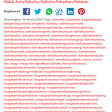
Global
,
Astra Daihatsu
,
Daihatsu Pekanbaru Rekanan
Bagikan ke
Ditayangkan: 14 Maret 2024 | Tags:
airmolek
,
baganbatu
,
bagansiapiapi
,
bangkinang
,
belilas
,
bengkalis
,
daihatsu
,
daihatsuairmolek
,
daihatsubaganbatu
,
daihatsubagansiapiapi
,
daihatsubangkinang
,
daihatsubelilas
,
daihatsubengkalis
,
daihatsudayun
,
daihatsudumai
,
daihatsuduri
,
daihatsuindragirihilir
,
daihatsuindragirihulu
,
daihatsukabun
,
daihatsukampar
,
daihatsukandis
,
daihatsukuantansingingi
,
daihatsuminas
,
daihatsupangkalankerinci
,
daihatsupasirpangaraian
,
daihatsupekanbaru
,
daihatsupelalawan
,
daihatsuperanap
,
daihatsuperawang
,
daihatsurambah
,
daihatsurengat
,
daihatsurokanhilir
,
daihatsurokanhulu
,
daihatsusalo
,
daihatsuseberida
,
daihatsusiak
,
daihatsutalukkuantan
,
daihatsutambusai
,
daihatsutapung
,
daihatsutembilahan
,
daihatsuujungbatu
,
dayun
,
dumai
,
duri
,
harga
,
Harga dan Spesifikasi Daihatsu Xenia Pekanbaru
,
hargadaihatsuairmolek
,
hargadaihatsubaganbatu
,
hargadaihatsubagansiapiapi
,
hargadaihatsubangkinang
,
hargadaihatsubelilas
,
hargadaihatsubengkalis
,
hargadaihatsudayun
,
hargadaihatsudumai
,
hargadaihatsuduri
,
hargadaihatsuindragirihilir
,
hargadaihatsukabun
,
hargadaihatsukampar
,
hargadaihatsukandis
,
hargadaihatsukuantansingingi
,
hargadaihatsuminas
,
hargadaihatsupangkalankerinci
,
hargadaihatsupasirpangaraian
,
hargadaihatsupelalawan
,
hargadaihatsuperanap
,
hargadaihatsuperawang
,
hargadaihatsurambah
,
hargadaihatsurengat
,
hargadaihatsurokanhilir
,
hargadaihatsurokanhulu
,
hargadaihatsusalo
,
hargadaihatsuseberida
,
hargadaihatsusiak
,
hargadaihatsutalukkuantan
,
hargadaihatsutambusai
,
hargadaihatsutapung
,
hargadaihatsutembilahan
,
hargadaihatsuujungbatu
,