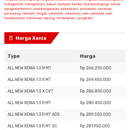
indragirihilir
,
indragirihulu
,
kabun
,
kampar
,
kandis
,
kuantansingingi
,
minas
,
pangkalankerinci
,
pasirpangaraian
,
pekanbaru
,
pelalawan
,
peranap
,
perawang
,
rambah
,
rengat
,
rokanhilir
,
rokanhulu
,
salo
,
seberida
,
siak
,
talukkuantan
,
tambusai
,
tapung
,
tembilahan
,
ujungbatu
Harga Xenia
Type
Harga
ALL NEW XENIA 1.3 M MT
Rp 266.250.000
ALL NEW XENIA 1.3 X MT
Rp 269.450.000
ALL NEW XENIA 1.3 X CVT
Rp 286.850.000
ALL NEW XENIA 1.3 R MT
Rp 280.450.000
ALL NEW XENIA 1.3 R MT ADS
Rp 289.550.000
ALL NEW XENIA 1.3 R MT SC
Rp 281.950.000