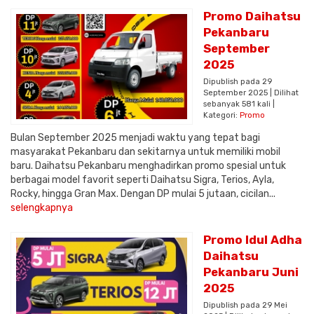
Promo Daihatsu
Pekanbaru
September
2025
Dipublish pada 29
September 2025 | Dilihat
sebanyak 581 kali |
Kategori:
Promo
Bulan September 2025 menjadi waktu yang tepat bagi
masyarakat Pekanbaru dan sekitarnya untuk memiliki mobil
baru. Daihatsu Pekanbaru menghadirkan promo spesial untuk
berbagai model favorit seperti Daihatsu Sigra, Terios, Ayla,
Rocky, hingga Gran Max. Dengan DP mulai 5 jutaan, cicilan...
selengkapnya
Promo Idul Adha
Daihatsu
Pekanbaru Juni
2025
Dipublish pada 29 Mei