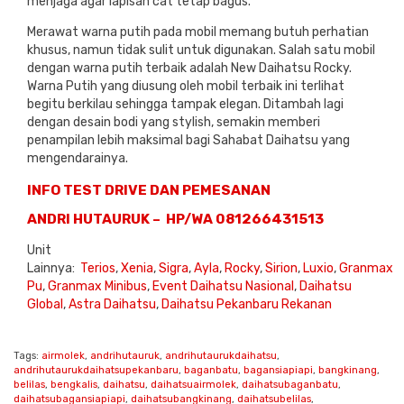
menjaga agar lapisan cat tetap bagus.
Merawat warna putih pada mobil memang butuh perhatian
khusus, namun tidak sulit untuk digunakan. Salah satu mobil
dengan warna putih terbaik adalah New Daihatsu Rocky.
Warna Putih yang diusung oleh mobil terbaik ini terlihat
begitu berkilau sehingga tampak elegan. Ditambah lagi
dengan desain bodi yang stylish, semakin memberi
penampilan lebih maksimal bagi Sahabat Daihatsu yang
mengendarainya.
INFO TEST DRIVE DAN PEMESANAN
ANDRI HUTAURUK – HP/WA 081266431513
Unit
Lainnya:
Terios
,
Xenia
,
Sigra
,
Ayla
,
Rocky
,
Sirion
,
Luxio
,
Granmax
Pu
,
Granmax Minibus
,
Event Daihatsu Nasional
,
Daihatsu
Global
,
Astra Daihatsu
,
Daihatsu Pekanbaru Rekanan
Tags:
airmolek
,
andrihutauruk
,
andrihutaurukdaihatsu
,
andrihutaurukdaihatsupekanbaru
,
baganbatu
,
bagansiapiapi
,
bangkinang
,
belilas
,
bengkalis
,
daihatsu
,
daihatsuairmolek
,
daihatsubaganbatu
,
daihatsubagansiapiapi
,
daihatsubangkinang
,
daihatsubelilas
,