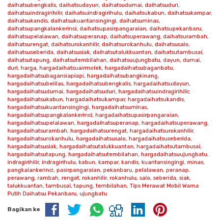
daihatsubengkalis
,
daihatsudayun
,
daihatsudumai
,
daihatsuduri
,
daihatsuindragirihilir
,
daihatsuindragirihulu
,
daihatsukabun
,
daihatsukampar
,
daihatsukandis
,
daihatsukuantansingingi
,
daihatsuminas
,
daihatsupangkalankerinci
,
daihatsupasirpangaraian
,
daihatsupekanbaru
,
daihatsupelalawan
,
daihatsuperanap
,
daihatsuperawang
,
daihatsurambah
,
daihatsurengat
,
daihatsurokanhilir
,
daihatsurokanhulu
,
daihatsusalo
,
daihatsuseberida
,
daihatsusiak
,
daihatsutalukkuantan
,
daihatsutambusai
,
daihatsutapung
,
daihatsutembilahan
,
daihatsuujungbatu
,
dayun
,
dumai
,
duri
,
harga
,
hargadaihatsuairmolek
,
hargadaihatsubaganbatu
,
hargadaihatsubagansiapiapi
,
hargadaihatsubangkinang
,
hargadaihatsubelilas
,
hargadaihatsubengkalis
,
hargadaihatsudayun
,
hargadaihatsudumai
,
hargadaihatsuduri
,
hargadaihatsuindragirihilir
,
hargadaihatsukabun
,
hargadaihatsukampar
,
hargadaihatsukandis
,
hargadaihatsukuantansingingi
,
hargadaihatsuminas
,
hargadaihatsupangkalankerinci
,
hargadaihatsupasirpangaraian
,
hargadaihatsupelalawan
,
hargadaihatsuperanap
,
hargadaihatsuperawang
,
hargadaihatsurambah
,
hargadaihatsurengat
,
hargadaihatsurokanhilir
,
hargadaihatsurokanhulu
,
hargadaihatsusalo
,
hargadaihatsuseberida
,
hargadaihatsusiak
,
hargadaihatsutalukkuantan
,
hargadaihatsutambusai
,
hargadaihatsutapung
,
hargadaihatsutembilahan
,
hargadaihatsuujungbatu
,
indragirihilir
,
indragirihulu
,
kabun
,
kampar
,
kandis
,
kuantansingingi
,
minas
,
pangkalankerinci
,
pasirpangaraian
,
pekanbaru
,
pelalawan
,
peranap
,
perawang
,
rambah
,
rengat
,
rokanhilir
,
rokanhulu
,
salo
,
seberida
,
siak
,
talukkuantan
,
tambusai
,
tapung
,
tembilahan
,
Tips Merawat Mobil Warna
Putih Daihatsu Pekanbaru
,
ujungbatu
Bagikan ke