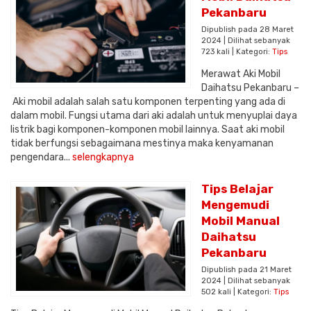
Pekanbaru
Dipublish pada 28 Maret
2024 | Dilihat sebanyak
723 kali | Kategori:
Tips
Merawat Aki Mobil
Daihatsu Pekanbaru –
Aki mobil adalah salah satu komponen terpenting yang ada di
dalam mobil. Fungsi utama dari aki adalah untuk menyuplai daya
listrik bagi komponen-komponen mobil lainnya. Saat aki mobil
tidak berfungsi sebagaimana mestinya maka kenyamanan
pengendara...
selengkapnya
Tips Belajar
Mengemudi
Mobil Manual
Daihatsu
Pekanbaru
Dipublish pada 21 Maret
2024 | Dilihat sebanyak
502 kali | Kategori:
Tips