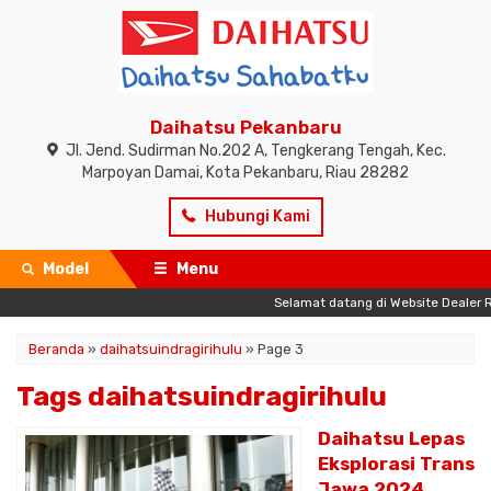
Daihatsu Pekanbaru
Jl. Jend. Sudirman No.202 A, Tengkerang Tengah, Kec.
Marpoyan Damai, Kota Pekanbaru, Riau 28282
Hubungi Kami
Model
Menu
Selamat datang di Website Dealer Resmi
Beranda
»
daihatsuindragirihulu
»
Page 3
Tags daihatsuindragirihulu
Daihatsu Lepas
Eksplorasi Trans
Jawa 2024