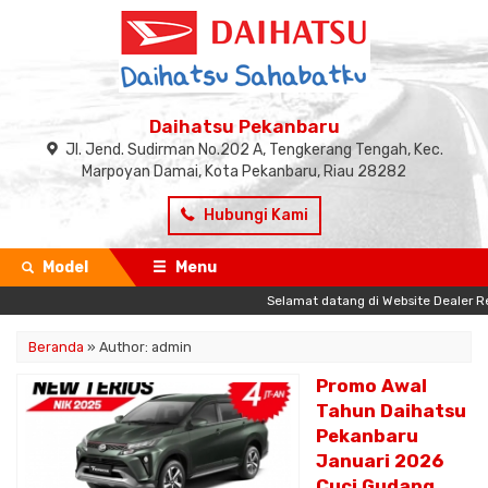
Daihatsu Pekanbaru
Jl. Jend. Sudirman No.202 A, Tengkerang Tengah, Kec.
Marpoyan Damai, Kota Pekanbaru, Riau 28282
Hubungi Kami
Model
Menu
Selamat datang di Website Dealer Resmi
Beranda
»
Author: admin
Promo Awal
Tahun Daihatsu
Pekanbaru
Januari 2026
Cuci Gudang